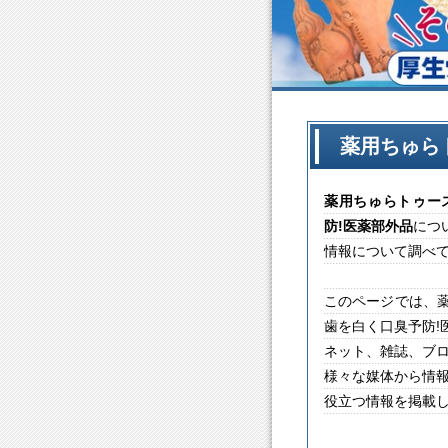
薬用ちゅら
薬用ちゅらトゥー
防!医薬部外品
につ
情報について調べ
このページでは、薬
歯を白く口臭予防!
ネット、雑誌、ブ
様々な媒体から情
役立つ情報を掲載