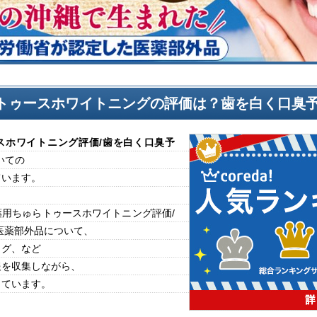
トゥースホワイトニングの評価は？歯を白く口臭予
スホワイトニング
評価
/歯を白く口臭予
いての
ています。
用ちゅらトゥースホワイトニング評価/
医薬部外品について、
ログ、など
報を収集しながら、
しています。