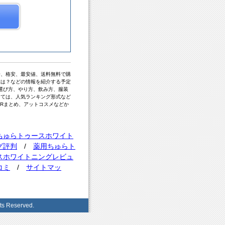
安、格安、最安値、送料無料で購
障は？などの情報を紹介する予定
選び方、やり方、飲み方、服装
っては、人気ランキング形式など
ERまとめ、アットコスメなどか
ちゅらトゥースホワイト
グ評判
/
薬用ちゅらト
スホワイトニングレビュ
コミ
/
サイトマッ
Reserved.