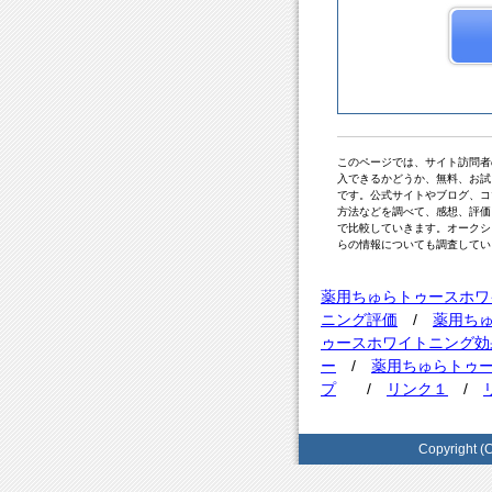
このページでは、サイト訪問者
入できるかどうか、無料、お試
です。公式サイトやブログ、コ
方法などを調べて、感想、評価
で比較していきます。オークシ
らの情報についても調査してい
薬用ちゅらトゥースホワ
ニング評価
/
薬用ち
ゥースホワイトニング効
ー
/
薬用ちゅらトゥ
プ
/
リンク１
/
Copyrigh