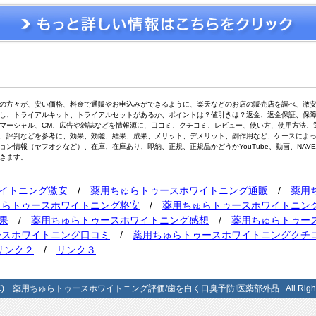
の方々が、安い価格、料金で通販やお申込みができるように、楽天などのお店の販売店を調べ、激
し、トライアルキット、トライアルセットがあるか、ポイントは？値引きは？返金、返金保証、保
マーシャル、CM、広告や雑誌などを情報源に、口コミ、クチコミ、レビュー、使い方、使用方法、
、評判などを参考に、効果、効能、結果、成果、メリット、デメリット、副作用など、ケースによ
ョン情報（ヤフオクなど）、在庫、在庫あり、即納、正規、正規品かどうかYouTube、動画、NAV
きます。
イトニング激安
/
薬用ちゅらトゥースホワイトニング通販
/
薬用
ゅらトゥースホワイトニング格安
/
薬用ちゅらトゥースホワイトニン
果
/
薬用ちゅらトゥースホワイトニング感想
/
薬用ちゅらトゥー
ースホワイトニング口コミ
/
薬用ちゅらトゥースホワイトニングクチ
リンク２
/
リンク３
t (C) 薬用ちゅらトゥースホワイトニング評価/歯を白く口臭予防!医薬部外品 . All Rights 