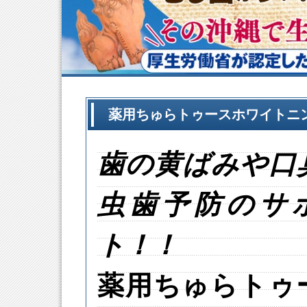
薬用ちゅらトゥースホワイトニン
歯の黄ばみや口
虫歯予防のサ
ト！！
薬用ちゅらトゥ