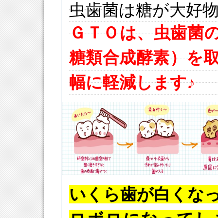
虫歯菌は糖が大好
ＧＴＯは、虫歯菌
糖類合成酵素）を
幅に軽減します♪
いくら歯が白くな