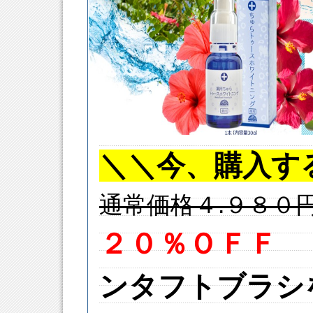
＼＼今、購入す
通常価格４.９８０
２０％ＯＦＦ
ンタフトブラシ